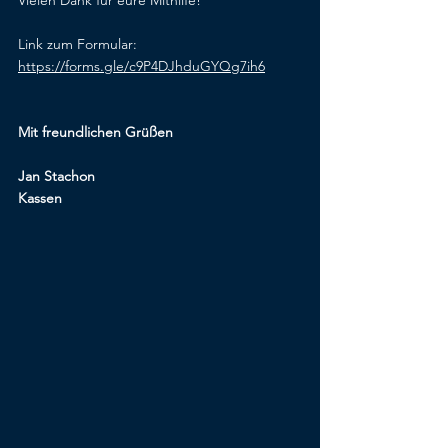
Vielen Dank für eure Mithilfe!
Link zum Formular: 
https://forms.gle/c9P4DJhduGYQg7ih6
Mit freundlichen Grüßen
Jan Stachon
Kassen