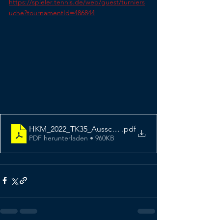
https://spieler.tennis.de/web/guest/turniers
uche?tournamentId=486844
HKM_2022_TK35_Ausschreibung
.pdf
PDF herunterladen • 960KB